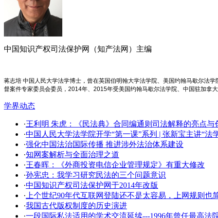
中国知识产权司法保护网（知产法网）主编
蒋志培 中国人民大学法学博士，曾在英国伯明翰大学法学院、美国约翰马歇尔法
督案件专家委员会委员，2014年、2015年受美国约翰马歇尔法学院、中国驻加拿
学界动态
·
王利明 朱虎：《民法典》合同编通则司法解释的亮点与创新
·
中国人民大学法学院开学​“第一课”系列 | 张新宝主讲“
·
强化中国法治国际传播 推进涉外法治体系建设
·
知网案解析与全面治理之道
·
王春晖：《外商投资电信企业管理规定》有重大修改
·
孙宪忠：我学习研究民法的三个问题意识
·
中国知识产权司法保护网于2014年改版
·
上个世纪90年代互联网登陆还不是太容易，上网规则也
·
我国古代版权制度的历史演进
·
一段国际私法适用的学术交流延续---1996年曾任最