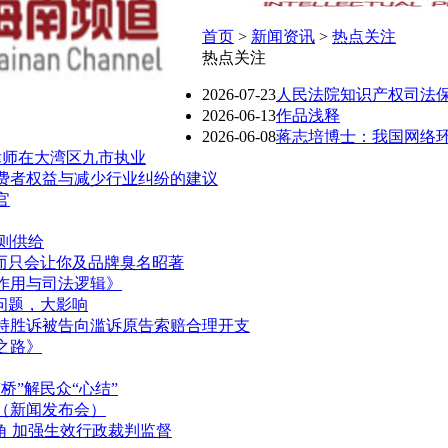
首页
>
新闻资讯
>
热点关注
热点关注
2026-07-23
人民法院知识产权司法保护
2026-06-13
作品浅释
2026-06-08
蒋志培博士：我国网络环境
律师在大湾区九市执业
费者权益与减少行业纠纷的建议
官
规则供给
而只会让你及品牌臭名昭著
作用与司法逻辑》
小问题，大影响
持胜诉被告向滥诉原告索赔合理开支
之路》
”解民众“心结”
（新闻发布会）
角 加强生效行政裁判监督