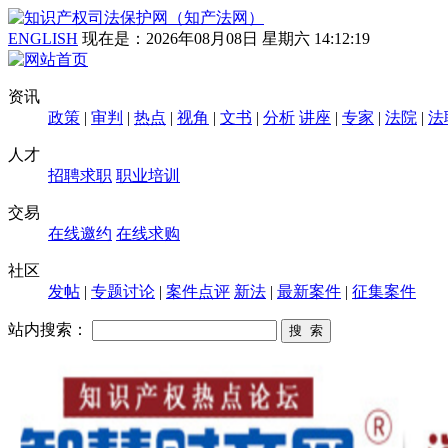
ENGLISH
现在是：
2026年08月08日 星期六 14:12:20
资讯
政策
|
审判
|
热点
|
视角
|
文书
|
分析
讲座
|
专家
|
法院
|
法
人才
招聘求职
职业培训
交易
在线邀约
在线求购
社区
发帖
|
专题讨论
|
案件点评
新法
|
最新案件
|
征集案件
站内搜索：