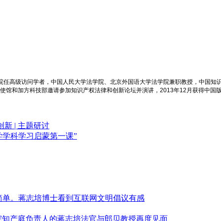
学院任高级访问学者，中国人民大学法学院、北京外国语大学法学院兼职教授，中国知
大使馆和加方科技部邀请参加知识产权法律和创新论坛并演讲，2013年12月获得中国
 | 主题研讨
法学学科学习启蒙第一课”
简单。蒋志培博士看到互联网文明倡议有感
高法院知产庭负责人的蒋志培法官与郎贝教授再度见面