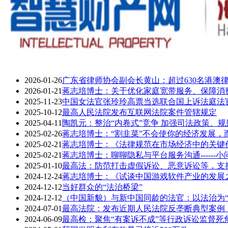
2026-01-26
广东省律师协会副会长黄山：超过630名港澳
2026-01-21
蒋志培博士：关于优化家庭宽带服务、保障消
2025-11-23
中国女法官张玲玲高票当选联合国上诉法庭法
2025-10-12
​最高人民法院发布互联网法院案件管辖规定
2025-04-11
​陶凯元：整治“内卷式”竞争 加强司法政策、
2025-02-26
蒋志培博士：“割韭菜”不会使你的经济发展，
2025-02-21
蒋志培博士：《法律规范在市场经济中的关键
2025-02-21
蒋志培博士：​聊聊隐私与平台服务沟通------
2025-01-10
最高法：防范打击虚假诉讼、恶意诉讼等，支
2024-12-24
蒋志培博士：《试谈中国游戏软件产业的发展
2024-12-12
​当好群众的“法治桥梁”
2024-12-12
（中国新貌）与新中国同龄的法官：以法治为“桥
2024-07-01
最高法院：发布近期人民法院反垄断典型案例
2024-06-09
最高检：聚焦“有案诉不成”等行政诉讼监督死