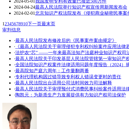
2024-05-01
我国发明专利有效量已接近500万件
2024-04-24
最高人民法院举行知识产权宣传周新闻发布会
2024-02-01
北京知识产权法院发布《侵犯商业秘密民事案
1
2
3
4
5
6
7
8
9
10
下一页
最末页
审判信息
·
最高人民法院发布修改后的《民事案件案由规定》
·
《最高人民法院关于审理侵犯专利权纠纷案件应用法律
·
法护农“芯” ——一年来最高法知产法庭种业知识产权司
·
​最高人民法院关于印发基层人民法院管辖第一审知识产
·
全国法院知识产权案件法律适用问题年度报告（2024）
·
最高院知产庭六周年：工作量翻两番
·
专利代理机构因过错导致专利权人错误变更时的责任
·
最高人民法院出台适用公司法时间效力司法解释
·
最高人民法院关于审理预付式消费民事纠纷案件适用法
·
陶凯元：为新质生产力发展提供有力知识产权司法保护