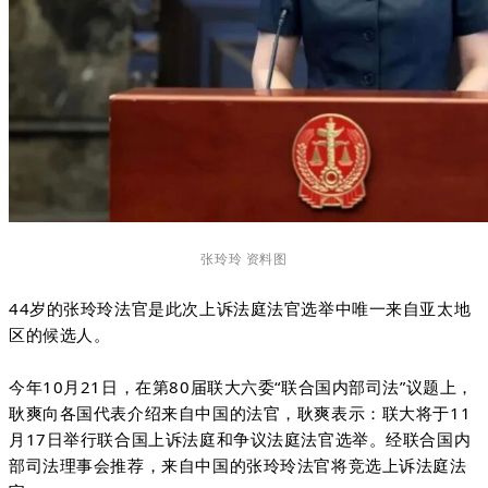
张玲玲 资料图
44岁的张玲玲法官是此次上诉法庭法官选举中唯一来自亚太地
区的候选人。
今年10月21日，在第80届联大六委“联合国内部司法”议题上，
耿爽向各国代表介绍来自中国的法官，耿爽表示：联大将于11
月17日举行联合国上诉法庭和争议法庭法官选举。经联合国内
部司法理事会推荐，来自中国的张玲玲法官将竞选上诉法庭法