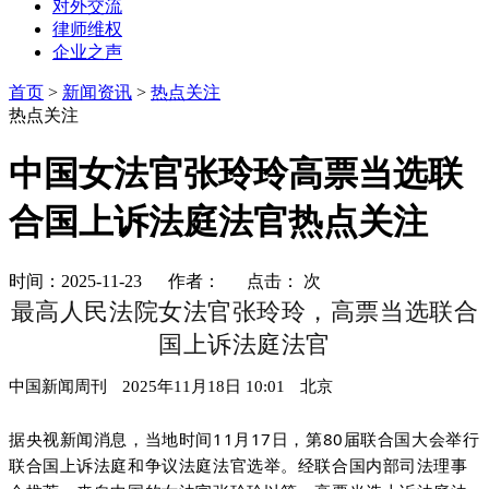
对外交流
律师维权
企业之声
首页
>
新闻资讯
>
热点关注
热点关注
中国女法官张玲玲高票当选联
合国上诉法庭法官热点关注
时间：2025-11-23 作者： 点击：
次
最高人民法院女法官张玲玲，高票当选联合
国上诉法庭法官
中国新闻周刊
2025年11月18日 10:01
北京
据央视新闻消息，当地时间11月17日，第80届联合国大会举行
联合国上诉法庭和争议法庭法官选举。经联合国内部司法理事