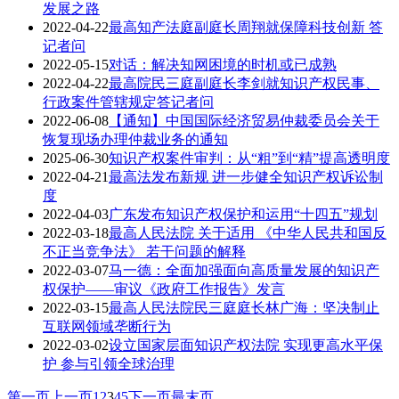
发展之路
2022-04-22
​最高知产法庭副庭长周翔就保障科技创新 答
记者问
2022-05-15
对话：解决知网困境的时机或已成熟
2022-04-22
最高院民三庭副庭长李剑就知识产权民事、
行政案件管辖规定答记者问
2022-06-08
【通知】中国国际经济贸易仲裁委员会关于
恢复现场办理仲裁业务的通知
2025-06-30
知识产权案件审判：从“粗”到“精”提高透明度
2022-04-21
最高法发布新规 进一步健全知识产权诉讼制
度
2022-04-03
广东发布知识产权保护和运用“十四五”规划
2022-03-18
最高人民法院 关于适用 《中华人民共和国反
不正当竞争法》 若干问题的解释
2022-03-07
马一德：全面加强面向高质量发展的知识产
权保护——审议《政府工作报告》发言
2022-03-15
最高人民法院民三庭庭长林广海：坚决制止
互联网领域垄断行为
2022-03-02
设立国家层面知识产权法院 实现更高水平保
护 参与引领全球治理
第一页
上一页
1
2
3
4
5
下一页
最末页