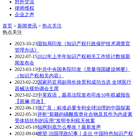
对外交流
律师维权
企业之声
首页
>
新闻资讯
>
热点关注
热点关注
2023-10-23
​国知局印发《知识产权行政保护技术调查官
管理办法》
2022-07-15
2022年上半年知识产权相关工作统计数据新
闻发布会
2023-03-15
中共中央国务院印发《质量强国建设纲要》
（知识产权相关内容）
2023-02-22
国家药监局副局长徐景和成功当选 全球医疗
器械法规协调会主席
2023-02-22
中英双语，最高法院发布司改10年权威报告
【斑斓·司改】
2022-06-13
张广良：标准必要专利全球治理的中国探索
2022-05-31
评析“新颖的磺酰胺类化合物及其作为内皮素
受体拮抗剂的应用”发明专利权无效案
2022-05-19
知网到底怎么整改？最新发声
2022-09-04
瞭望·治国理政纪事丨走出 中国特色知识产权