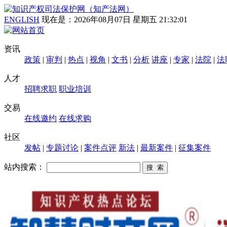
ENGLISH
现在是：
2026年08月07日 星期五 21:32:02
资讯
政策
|
审判
|
热点
|
视角
|
文书
|
分析
讲座
|
专家
|
法院
|
法
人才
招聘求职
职业培训
交易
在线邀约
在线求购
社区
发帖
|
专题讨论
|
案件点评
新法
|
最新案件
|
征集案件
站内搜索：