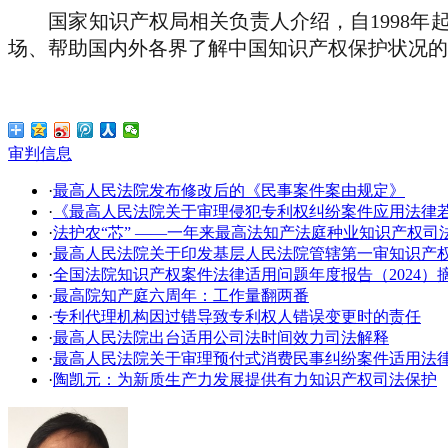
国家知识产权局相关负责人介绍，自1998年起
场、帮助国内外各界了解中国知识产权保护状况的
审判信息
·
最高人民法院发布修改后的《民事案件案由规定》
·
《最高人民法院关于审理侵犯专利权纠纷案件应用法律
·
法护农“芯” ——一年来最高法知产法庭种业知识产权司
·
​最高人民法院关于印发基层人民法院管辖第一审知识产
·
全国法院知识产权案件法律适用问题年度报告（2024）
·
最高院知产庭六周年：工作量翻两番
·
专利代理机构因过错导致专利权人错误变更时的责任
·
最高人民法院出台适用公司法时间效力司法解释
·
最高人民法院关于审理预付式消费民事纠纷案件适用法
·
陶凯元：为新质生产力发展提供有力知识产权司法保护