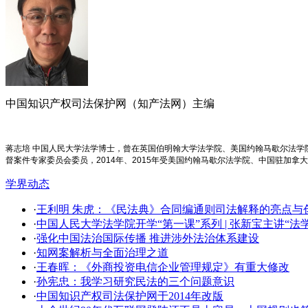
中国知识产权司法保护网（知产法网）主编
蒋志培 中国人民大学法学博士，曾在英国伯明翰大学法学院、美国约翰马歇尔法
督案件专家委员会委员，2014年、2015年受美国约翰马歇尔法学院、中国驻加拿
学界动态
·
王利明 朱虎：《民法典》合同编通则司法解释的亮点与创新
·
中国人民大学法学院开学​“第一课”系列 | 张新宝主讲“
·
强化中国法治国际传播 推进涉外法治体系建设
·
知网案解析与全面治理之道
·
王春晖：《外商投资电信企业管理规定》有重大修改
·
孙宪忠：我学习研究民法的三个问题意识
·
中国知识产权司法保护网于2014年改版