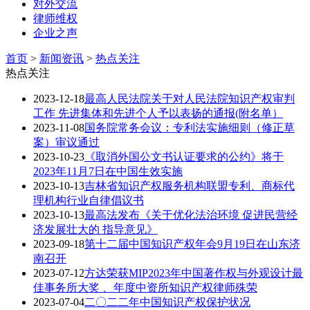
对外交流
律师维权
企业之声
首页
>
新闻资讯
>
热点关注
热点关注
2023-12-18
最高人民法院关于对人民法院知识产权审判
工作 先进集体和先进个人予以表扬的通报(附名单）
2023-11-08
国务院常务会议：专利法实施细则（修正草
案）审议通过
2023-10-23
《取消外国公文书认证要求的公约》将于
2023年11月7日在中国生效实施
2023-10-13
吉林省知识产权服务机构联盟专利、商标代
理机构行业自律倡议书
2023-10-13
​最高法发布《关于优化法治环境 促进民营经
济发展壮大的 指导意见》
2023-09-18
第十二届中国知识产权年会9月19日在山东济
南召开
2023-07-12
方达荣获MIP2023年中国著作权与外观设计最
佳事务所大奖 、年度中资所知识产权律师殊荣
2023-07-04
二〇二二年中国知识产权保护状况