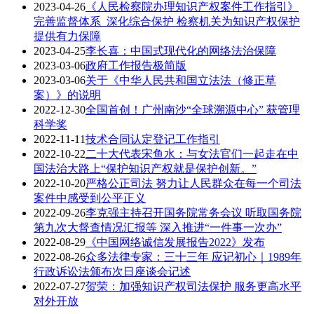
2023-04-26
《人民检察院办理知识产权案件工作指引》
完善监督体系 深化综合保护 检察机关为知识产权保护
提供有力保障
2023-04-25
​李长喜：中国式现代化的网络法治保障
2023-03-06
政府工作报告极简版
2023-03-06
​关于《中华人民共和国立法法（修正草
案）》的说明
2022-12-30
全国首创！广州南沙“全球溯源中心” 获管理
科学奖
2022-11-11
技术合同认定登记工作指引
2022-10-22
二十大代表宋鱼水：与女法官们一起走在中
国法治大路上“保护知识产权就是保护创新。”
2022-10-20
严格公正司法 努力让人民群众在每一个司法
案件中感受到公平正义
2022-09-26
李克强主持召开国务院常务会议 听取国务院
第九次大督查情况汇报等 深入推进“一件事一次办”
2022-08-29
《中国网络诚信发展报告2022》发布
2022-08-26
众多法律专家：三十三年 应记初心｜1989年
行政诉讼法颁布次日座谈会记述
2022-07-27
贺荣：加强知识产权司法保护 服务更高水平
对外开放