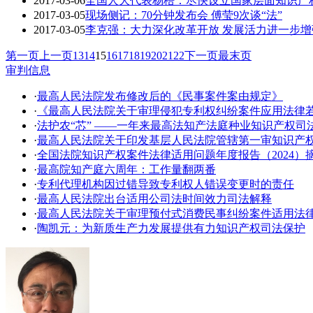
2017-03-06
全国人大代表杨梧：尽快设立国家层面知识产
2017-03-05
现场侧记：70分钟发布会 傅莹9次谈“法”
2017-03-05
李克强：大力深化改革开放 发展活力进一步增
第一页
上一页
13
14
15
16
17
18
19
20
21
22
下一页
最末页
审判信息
·
最高人民法院发布修改后的《民事案件案由规定》
·
《最高人民法院关于审理侵犯专利权纠纷案件应用法律
·
法护农“芯” ——一年来最高法知产法庭种业知识产权司
·
​最高人民法院关于印发基层人民法院管辖第一审知识产
·
全国法院知识产权案件法律适用问题年度报告（2024）
·
最高院知产庭六周年：工作量翻两番
·
专利代理机构因过错导致专利权人错误变更时的责任
·
最高人民法院出台适用公司法时间效力司法解释
·
最高人民法院关于审理预付式消费民事纠纷案件适用法
·
陶凯元：为新质生产力发展提供有力知识产权司法保护