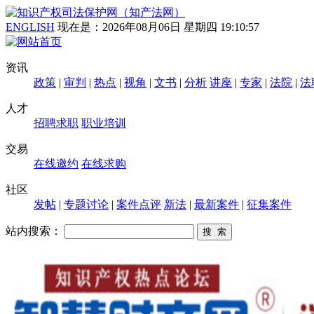
ENGLISH
现在是：
2026年08月06日 星期四 19:10:58
资讯
政策
|
审判
|
热点
|
视角
|
文书
|
分析
讲座
|
专家
|
法院
|
法
人才
招聘求职
职业培训
交易
在线邀约
在线求购
社区
发帖
|
专题讨论
|
案件点评
新法
|
最新案件
|
征集案件
站内搜索：