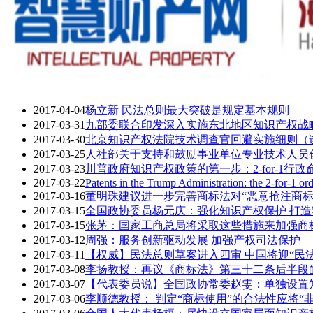
2017-04-04
杨立新 民法总则最大突破是规定基本规则
2017-03-31
九部委联合印发深入实施东北地区知识产权战
2017-03-30
北京知识产权法院技术调查官回避实施细则（
2017-03-25
人社部关于支持和鼓励事业单位专业技术人员
2017-03-23
川普政府知识产权政策的第一步：2-for-1行政
2017-03-22
Patents in the Trump Administration: the 2-for-1 or
2017-03-16
董明珠建议进一步完善商标法对“恶意抢注商标
2017-03-15
全国政协委员​杨元庆：强化知识产权保护 打
2017-03-15
张茅：国家工商总局将采取这些措施来加强商
2017-03-12
周强：服务创新驱动发展 加强产权司法保护
2017-03-11
【权威】民法总则草案进入四审 中国将迎“民
2017-03-08
李扬教授：再议《商标法》第三十二条后半段
2017-03-07
【代表委员说】全国政协常委赵雯：单独设置
2017-03-06
李顺德教授： 判定“商标使用”的合法性应将“