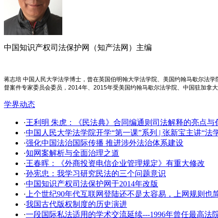
中国知识产权司法保护网（知产法网）主编
蒋志培 中国人民大学法学博士，曾在英国伯明翰大学法学院、美国约翰马歇尔法
督案件专家委员会委员，2014年、2015年受美国约翰马歇尔法学院、中国驻加拿
学界动态
·
王利明 朱虎：《民法典》合同编通则司法解释的亮点与创新
·
中国人民大学法学院开学​“第一课”系列 | 张新宝主讲“
·
强化中国法治国际传播 推进涉外法治体系建设
·
知网案解析与全面治理之道
·
王春晖：《外商投资电信企业管理规定》有重大修改
·
孙宪忠：我学习研究民法的三个问题意识
·
中国知识产权司法保护网于2014年改版
·
上个世纪90年代互联网登陆还不是太容易，上网规则也
·
我国古代版权制度的历史演进
·
一段国际私法适用的学术交流延续---1996年曾任最