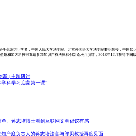
学院任高级访问学者，中国人民大学法学院、北京外国语大学法学院兼职教授，中国知
大使馆和加方科技部邀请参加知识产权法律和创新论坛并演讲，2013年12月获得中国
 | 主题研讨
法学学科学习启蒙第一课”
简单。蒋志培博士看到互联网文明倡议有感
高法院知产庭负责人的蒋志培法官与郎贝教授再度见面