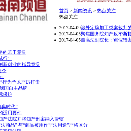
首页
>
新闻资讯
>
热点关注
热点关注
2017-04-09
涉外定牌加工类案裁判的
2017-04-05
聚焦国务院知产反垄断
2017-04-05
最高法副院长：冤假错
略的若干意见
试行）
创新创业的指导意见
命令
der
”行为予以严厉打击
造我国自主品牌
标保护
法典时代”
的适用要件
知产法院并将知产刑案纳入管辖
非法商品” 与“商品被用作非法用途”严格区分