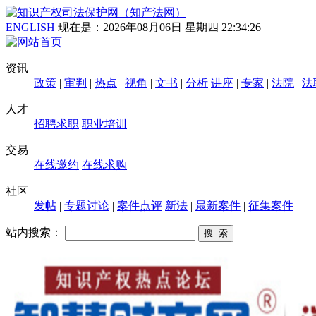
ENGLISH
现在是：
2026年08月06日 星期四 22:34:26
资讯
政策
|
审判
|
热点
|
视角
|
文书
|
分析
讲座
|
专家
|
法院
|
法
人才
招聘求职
职业培训
交易
在线邀约
在线求购
社区
发帖
|
专题讨论
|
案件点评
新法
|
最新案件
|
征集案件
站内搜索：