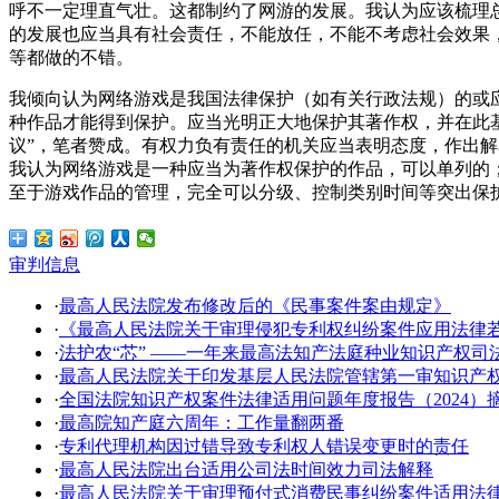
呼不一定理直气壮。这都制约了网游的发展。我认为应该梳理
的发展也应当具有社会责任，不能放任，不能不考虑社会效果
等都做的不错。
我倾向认为网络游戏是我国法律保护（如有关行政法规）的或
种作品才能得到保护。应当光明正大地保护其著作权，并在此
议”，笔者赞成。有权力负有责任的机关应当表明态度，作出解
我认为网络游戏是一种应当为著作权保护的作品，可以单列的
至于游戏作品的管理，完全可以分级、控制类别时间等突出保
审判信息
·
最高人民法院发布修改后的《民事案件案由规定》
·
《最高人民法院关于审理侵犯专利权纠纷案件应用法律
·
法护农“芯” ——一年来最高法知产法庭种业知识产权司
·
​最高人民法院关于印发基层人民法院管辖第一审知识产
·
全国法院知识产权案件法律适用问题年度报告（2024）
·
最高院知产庭六周年：工作量翻两番
·
专利代理机构因过错导致专利权人错误变更时的责任
·
最高人民法院出台适用公司法时间效力司法解释
·
最高人民法院关于审理预付式消费民事纠纷案件适用法