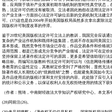
看，应局限于填补产业发展初期市场机制的暂时性真空状态，
熟，法定许可仍然没有被取消。立法者因此抱怨在适用法定许可
分产业主体一方面担心法定许可缺位后新的交易机制无法建立
可。(37)这也是自2004年开始美国版权局虽然多次拿出废
国版权许可制度改革的停滞。
鉴于20世纪美国版权法定许可立法上的教训，我国完全应该
复杂的产业运作机制和既得利益集团，也就不存在如同美国立
基本形成。既然竞争性市场业已存在，作品交易条件和价格就
适用范围，都是已形成充分竞争的产业领域，法定许可在定价效
坚持保留上述著作权法定许可的原因，更多是希望借助现行法
略目标。而编写出版教科书法定许可则可以与《信息网络传播
务教育的公益性定位，其教材定价受到了严格控制，显然无法
除著作权人长期忧心的“统购统销”之弊，也能避免美国如今
及作品使用后的版税计算和支付安排的内容。此处除了应引入
的统计和公示义务，以保证权利人在无权拒绝使用的情况下获
（作者：熊琦，中南财经政法大学知识产权研究中心。本文系中
(28)同前注(26)。
(29)参见胡建辉：《著作权不仅仅是私权——国家版权局法制