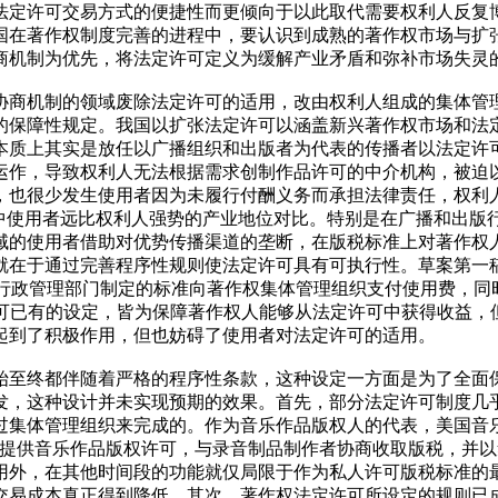
法定许可交易方式的便捷性而更倾向于以此取代需要权利人反复博
国在著作权制度完善的进程中，要认识到成熟的著作权市场与扩
商机制为优先，将法定许可定义为缓解产业矛盾和弥补市场失灵
协商机制的领域废除法定许可的适用，改由权利人组成的集体管
的保障性规定。我国以扩张法定许可以涵盖新兴著作权市场和法
本质上其实是放任以广播组织和出版者为代表的传播者以法定许可
运作，导致权利人无法根据需求创制作品许可的中介机构，被迫
也很少发生使用者因为未履行付酬义务而承担法律责任，权利人的
域中使用者远比权利人强势的产业地位对比。特别是在广播和出版
域的使用者借助对优势传播渠道的垄断，在版税标准上对著作权
就在于通过完善程序性规则使法定许可具有可执行性。草案第一
权行政管理部门制定的标准向著作权集体管理组织支付使用费，
定许可已有的设定，皆为保障著作权人能够从法定许可中获得收益
起到了积极作用，但也妨碍了使用者对法定许可的适用。
始至终都伴随着严格的程序性条款，这种设定一方面是为了全面
，这种设计并未实现预期的效果。首先，部分法定许可制度几乎
管理组织来完成的。作为音乐作品版权人的代表，美国音乐出版协会
音制品提供音乐作品版权许可，与录音制品制作者协商收取版税，并
用外，在其他时间段的功能就仅局限于作为私人许可版税标准的
交易成本真正得到降低。其次，著作权法定许可所设定的规则已