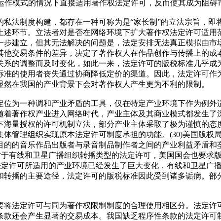
产业运作模式的情况下直接适用著作权法定许可，反而使其成为阻碍
的私法制度构建，都存在一种可称为是“家长制”的立法宗旨，即
上述环节。立法者对是否在网络环境下扩大著作权法定许可适用
一步建立，但其无法解决的问题是，法定安排无法真正模拟由市
其他交易条件的差异，决定了著作权人在作品创作与传播上的成
关系的调整而及时变化，如此一来，法定许可的版税标准几乎成
标准的使用者丧失通过协商降低定价的渠道。因此，法定许可作
显然在我国的产业背景下会对著作权人产生更为不利的限制。
定位为一种调和产业矛盾的工具，仅在特定产业环境下作为例外
随着著作权产业进入网络时代，产业主体及其商业模式都发生了
下海量授权的许可机制立法，部分产业主体采取了极为谨慎的态
体管理组织实现原本法定许可制度承担的功能。(30)美国版权局
目的的音乐作品出版者与录音制品制作者之间的产业利益矛盾和
于有线和卫星广播组织转播类型的法定许可，美国国会也要求版权局制定
于法定许可所适用的产业环境已经发生了巨大变化，有线和卫星广
和转播的主要途径，法定许可的版税标准因此受到诸多诟病。部
要将法定许可与同为著作权限制制度的合理使用相区分。法定许
条款还会产生显著的交易成本。我国缺乏程序性条款的法定许可