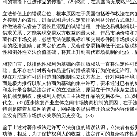
利的前提下促进作品的传播”。(29)然而，在我国尚无成熟
立法价值上的错误定位，根本原因在于我国包括著作权法在内
乏控制力的表现，进而试图通过法定安排的利益分配方式跳过
种做法看似省去了漫长且混乱的试错过程，并使交易机制得以
供求关系，才能实现交易双方收益的最大化。作品市场价格和
著作权市场交易，必然无法使版税标准和交易条件随市场供求
者的经济激励，如果定价过高，又会使交易预期低于法定版税
性和例外性立法价值基础，将其上升到替代市场机制的地位，
相较而言，以排他性权利为基础的美国版权法一直将法定许可
础，也不存在针对所有作品进行转播或演绎行为的法定许可。
现在对法定许可适用范围的限制性立法方案上。针对网络环境
而是极力推行以私人协商为基础的集中许可，要求通过已有的集
和发行录音制品法定许可的立法建议，原因在于作为该条立法
的机械复制权，使权利人得以自主决定作品的交易条件。(31)对
代之。(32)逐步恢复产业主体之间市场协商机制的原因，在
特别是随着互联网的普及，网络服务提供者开始成为内容传播
全没有回应市场供求关系的历史变化。(33)
鉴于上述对著作权法定许可立法价值的错误认识，立法者有必
功能，相反，为了保护权利人的收益，法定许可的复杂程序性