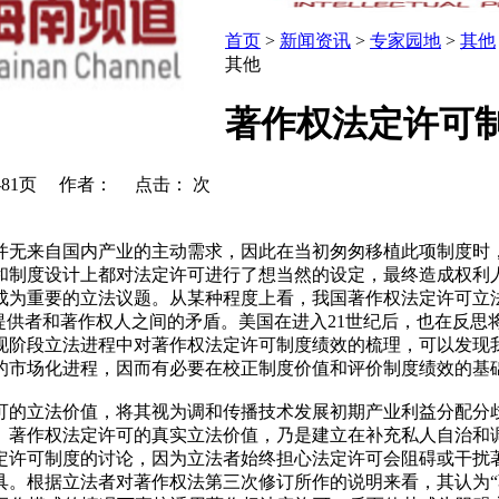
首页
>
新闻资讯
>
专家园地
>
其他
其他
著作权法定许可制
第72-81页 作者： 点击：
次
并无来自国内产业的主动需求，因此在当初匆匆移植此项制度时
和制度设计上都对法定许可进行了想当然的设定，最终造成权利
成为重要的立法议题。从某种程度上看，我国著作权法定许可立
提供者和著作权人之间的矛盾。美国在进入21世纪后，也在反
现阶段立法进程中对著作权法定许可制度绩效的梳理，可以发现
的市场化进程，因而有必要在校正制度价值和评价制度绩效的基
可的立法价值，将其视为调和传播技术发展初期产业利益分配分
。著作权法定许可的真实立法价值，乃是建立在补充私人自治和
许可制度的讨论，因为立法者始终担心法定许可会阻碍或干扰著作
。根据立法者对著作权法第三次修订所作的说明来看，其认为“