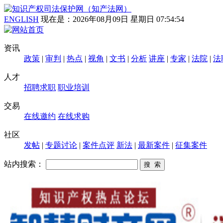
ENGLISH
现在是：
2026年08月09日 星期日 07:54:55
资讯
政策
|
审判
|
热点
|
视角
|
文书
|
分析
讲座
|
专家
|
法院
|
法
人才
招聘求职
职业培训
交易
在线邀约
在线求购
社区
发帖
|
专题讨论
|
案件点评
新法
|
最新案件
|
征集案件
站内搜索：