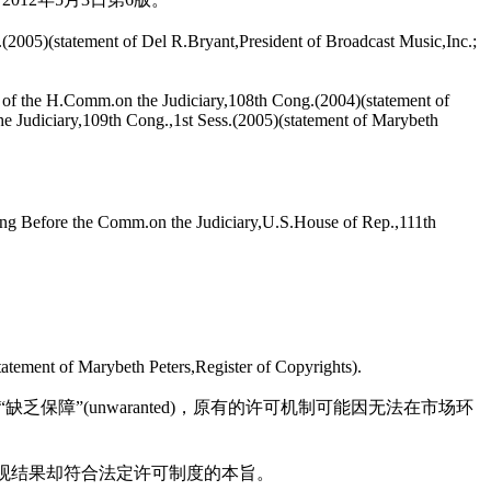
(2005)(statement of Del R.Bryant,President of Broadcast Music,Inc.;
y of the H.Comm.on the Judiciary,108th Cong.(2004)(statement of
e Judiciary,109th Cong.,1st Sess.(2005)(statement of Marybeth
ing Before the Comm.on the Judiciary,U.S.House of Rep.,111th
tement of Marybeth Peters,Register of Copyrights).
乏保障”(unwaranted)，原有的许可机制可能因无法在市场环
客观结果却符合法定许可制度的本旨。