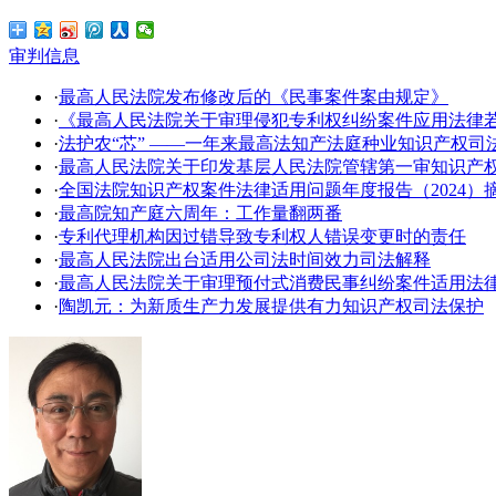
审判信息
·
最高人民法院发布修改后的《民事案件案由规定》
·
《最高人民法院关于审理侵犯专利权纠纷案件应用法律
·
法护农“芯” ——一年来最高法知产法庭种业知识产权司
·
​最高人民法院关于印发基层人民法院管辖第一审知识产
·
全国法院知识产权案件法律适用问题年度报告（2024）
·
最高院知产庭六周年：工作量翻两番
·
专利代理机构因过错导致专利权人错误变更时的责任
·
最高人民法院出台适用公司法时间效力司法解释
·
最高人民法院关于审理预付式消费民事纠纷案件适用法
·
陶凯元：为新质生产力发展提供有力知识产权司法保护