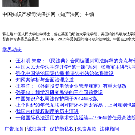
中国知识产权司法保护网（知产法网）主编
蒋志培 中国人民大学法学博士，曾在英国伯明翰大学法学院、美国约翰马歇尔法
督案件专家委员会委员，2014年、2015年受美国约翰马歇尔法学院、中国驻加拿
学界动态
·
王利明 朱虎：《民法典》合同编通则司法解释的亮点与创新
·
中国人民大学法学院开学​“第一课”系列 | 张新宝主讲“
·
强化中国法治国际传播 推进涉外法治体系建设
·
知网案解析与全面治理之道
·
王春晖：《外商投资电信企业管理规定》有重大修改
·
孙宪忠：我学习研究民法的三个问题意识
·
中国知识产权司法保护网于2014年改版
·
上个世纪90年代互联网登陆还不是太容易，上网规则也
·
我国古代版权制度的历史演进
·
一段国际私法适用的学术交流延续---1996年曾任最
|
广告服务
|
诚征英才
|
保护隐私权
|
免责条款
|
法律顾问