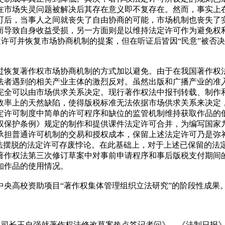
在市场失灵问题被解决后其存在意义即不复存在。然而，事实上
后，当事人之间就丧失了自由协商的可能，市场机制也丧失了实践
而导致自身收益受损，另一方面则是以维持法定许可作为避免权
除法定许可并恢复市场协商机制的提案，但在听证后皆因“民意”被
通过恢复著作权市场协商机制的方式加以避免。由于在我国著作权
法者遇到的相关产业主体的激烈反对。虽然出版和广播产业的准
完全可以由市场供求关系决定。现行著作权法中报刊转载、制作
率上的天然缺陷，使得版税标准无法依据市场供求关系来决定，因
定许可制度中简单的许可程序和缺位的监管机制维持获取作品的
权保护条例》规定的制作和提供课件法定许可合并，为编写国家
承担普通许可机制的交易和授权成本，保留上述法定许可乃是弥
无法摆脱的法定许可存废悖论。在此基础上，对于上述已保留的法
著作权法第三次修订草案中对事前申请程序和事后版税支付期间
知作品的使用情况。
央高校资助项目“著作权集体管理组织立法研究”的阶段性成果
司司长王自强就著作权法修改草案热点答记者问》，《法制日报》20