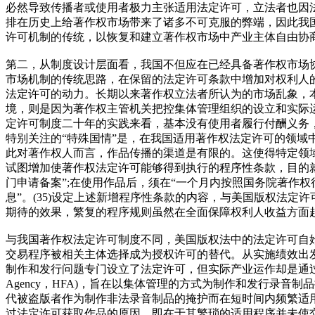
必然导致传播者或使用者极力主张适用法定许可，立法者也因
排在历史上给著作权市场带来了诸多不可克服的弊端，因此我
许可机制的传统，以恢复和建立著作权市场中产业主体自由协
第二，从制度设计层面看，我国不但应在已经具备著作权市场
市场机制的传统思路，在保留的法定许可条款中增加对权利人
法定许可的动力。长期以来著作权立法者所认为的市场乱象，
境，则是因为著作权主管机关把控集体管理组织的设立和实际
定许可制度二十年的实践来看，基本没有使用者履行付酬义务，
特别关注的“特殊国情”是，在我国适用著作权法定许可的领
此对著作权人而言，作品传播的渠道是有限的。这使得特定领
试图增加使著作权法定许可能够得到执行的程序性条款，目的
门申请备案”;在使用作品后，须在“一个月内按照国务院著作
息”。(35)设定上述新增程序性条款的内容，与美国版权法
期待的效果，繁复的程序规则虽然在全面保障权利人收益方面
与我国著作权法定许可制度不同，美国版权法中的法定许可自
交易程序被相关主体选择成为授权许可的替代。从实施绩效出发
制作和发行问题专门设立了法定许可，但实际产业运作却是通过集体
Agency，HFA)，旨在以集体管理的方式为制作和发行录
代被盗版者作为制作非法录音制品的掩护而在短时间内频繁适
过法定许可获取作品的原因，即在于其繁琐的适用程序并未使