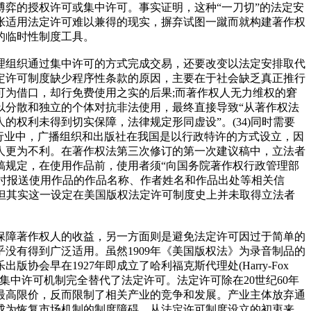
弈的授权许可或集中许可。事实证明，这种“一刀切”的法定安
张适用法定许可难以兼得的现实，摒弃试图一蹴而就构建著作权
的临时性制度工具。
理组织通过集中许可的方式完成交易，还要改变以法定安排取代
定许可制度缺少程序性条款的原因，主要在于社会缺乏真正推行
为借口，却行免费使用之实的后果;而著作权人无力维权的窘
以分散和独立的个体对抗非法使用，最终直接导致“从著作权法
权利未得到切实保障，法律规定形同虚设”。(34)同时需要
行业中，广播组织和出版社在我国是以行政特许的方式设立，因
人更为不利。在著作权法第三次修订的第一次建议稿中，立法者
稿规定，在使用作品前，使用者须“向国务院著作权行政管理部
同时报送使用作品的作品名称、作者姓名和作品出处等相关信
，但其实这一设定在美国版权法定许可制度史上并未取得立法者
保障著作权人的收益，另一方面则是避免法定许可因过于简单的
没有得到广泛适用。虽然1909年《美国版权法》为录音制品的
早在1927年即成立了哈利福克斯代理处(Harry-Fox
以集中许可机制完全替代了法定许可。法定许可除在20世纪60年
最高限价，反而限制了相关产业的竞争和发展。产业主体放弃通
成为恢复市场机制的制度障碍。从法定许可制度设立的初衷来