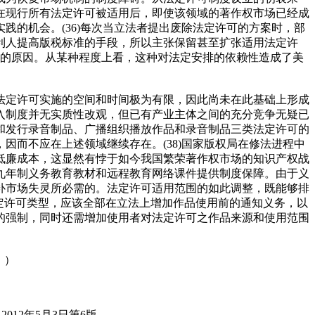
在现行所有法定许可被适用后，即使该领域的著作权市场已经成
的机会。(36)每次当立法者提出废除法定许可的方案时，部
利人提高版税标准的手段，所以主张保留甚至扩张适用法定许
否决的原因。从某种程度上看，这种对法定安排的依赖性造成了美
法定许可实施的空间和时间极为有限，因此尚未在此基础上形成
入制度并无实质性改观，但已有产业主体之间的充分竞争无疑已
和发行录音制品、广播组织播放作品和录音制品三类法定许可的
而不应在上述领域继续存在。(38)国家版权局在修法进程中
低廉成本，这显然有悖于如今我国繁荣著作权市场的知识产权战
九年制义务教育教材和远程教育网络课件提供制度保障。由于义
补市场失灵所必需的。法定许可适用范围的如此调整，既能够排
定许可类型，应该全部在立法上增加作品使用前的通知义务，以
的强制，同时还需增加使用者对法定许可之作品来源和使用范围
。）
12年5月3日第6版。