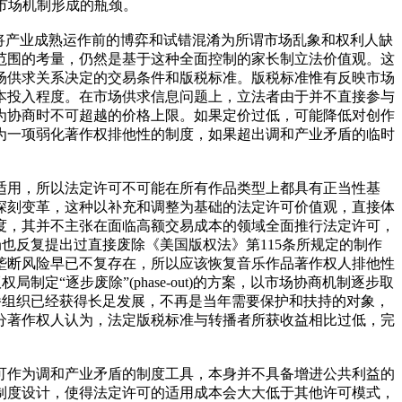
市场机制形成的瓶颈。
将产业成熟运作前的博弈和试错混淆为所谓市场乱象和权利人缺
范围的考量，仍然是基于这种全面控制的家长制立法价值观。这
场供求关系决定的交易条件和版税标准。版税标准惟有反映市场
本投入程度。在市场供求信息问题上，立法者由于并不直接参与
为协商时不可超越的价格上限。如果定价过低，可能降低对创作
为一项弱化著作权排他性的制度，如果超出调和产业矛盾的临时
适用，所以法定许可不可能在所有作品类型上都具有正当性基
深刻变革，这种以补充和调整为基础的法定许可价值观，直接体
度，其并不主张在面临高额交易成本的领域全面推行法定许可，
也反复提出过直接废除《美国版权法》第115条所规定的制作
垄断风险早已不复存在，所以应该恢复音乐作品著作权人排他性
“逐步废除”(phase-out)的方案，以市场协商机制逐步取
播组织已经获得长足发展，不再是当年需要保护和扶持的对象，
分著作权人认为，法定版税标准与转播者所获收益相比过低，完
可作为调和产业矛盾的制度工具，本身并不具备增进公共利益的
制度设计，使得法定许可的适用成本会大大低于其他许可模式，