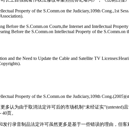
ectual Property of the S.Comm.on the Judiciary,109th Cong.,1st Sess.
Association).
ng Before the S.Comm.on Courts,the Internet and Intellectual Propert
aring Before the S.Comm.on Intellectual Property of the S.Comm.on th
ion and the Need to Update the Cable and Satellite TV Licenses:Hear
Copyrights).
ectual Property of the S.Comm.on the Judiciary,109th Cong.(2005)(sta
为由于取消法定许可后的市场机制“未经证实”(untested)且“缺
40页。
了制作和发行录音制品法定许可虽然更多是基于一些错误的理由，但