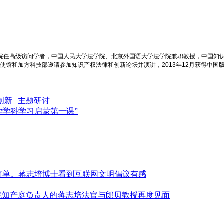
学院任高级访问学者，中国人民大学法学院、北京外国语大学法学院兼职教授，中国知
大使馆和加方科技部邀请参加知识产权法律和创新论坛并演讲，2013年12月获得中国
 | 主题研讨
法学学科学习启蒙第一课”
简单。蒋志培博士看到互联网文明倡议有感
高法院知产庭负责人的蒋志培法官与郎贝教授再度见面