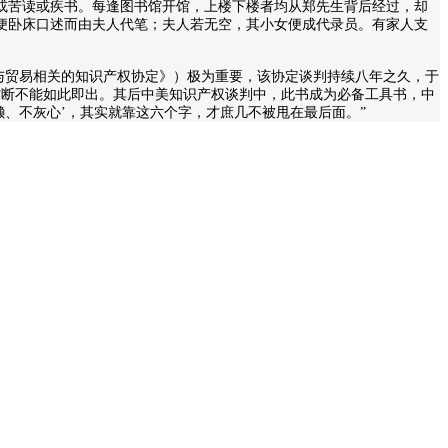
或苦读或疾书。每逢图书馆开馆，上楼下楼者均从郑先生背后经过，却
便卧床口述而由夫人代笔；夫人若无空，其小女便成代录员。有家人支
《与贸易相关的知识产权协定》）极为重要，该协定谈判持续八年之久，于
作断不能如此即出。其后中美知识产权谈判中，此书成为必备工具书，中
、不灰心’，其实就靠这六个字，才庶几不被甩在最后面。”