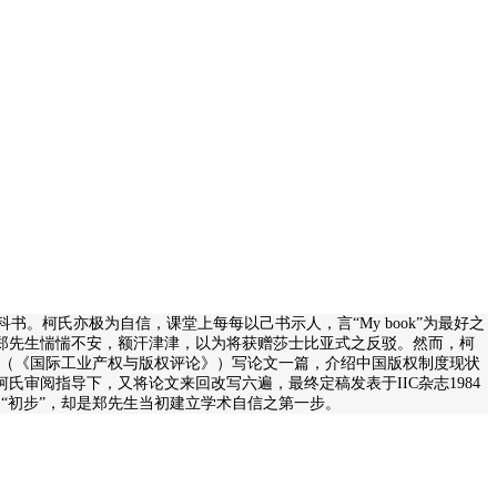
柯氏亦极为自信，课堂上每每以己书示人，言“My book”为最好之
郑先生惴惴不安，额汗津津，以为将获赠莎士比亚式之反驳。然而，柯
志（《国际工业产权与版权评论》）写论文一篇，介绍中国版权制度现状
审阅指导下，又将论文来回改写六遍，最终定稿发表于IIC杂志1984
“初步”，却是郑先生当初建立学术自信之第一步。