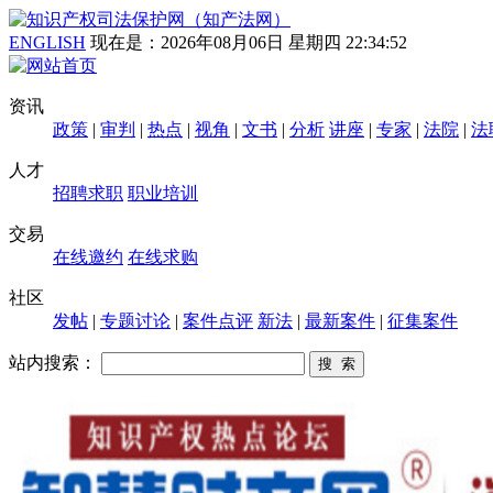
ENGLISH
现在是：
2026年08月06日 星期四 22:34:54
资讯
政策
|
审判
|
热点
|
视角
|
文书
|
分析
讲座
|
专家
|
法院
|
法
人才
招聘求职
职业培训
交易
在线邀约
在线求购
社区
发帖
|
专题讨论
|
案件点评
新法
|
最新案件
|
征集案件
站内搜索：