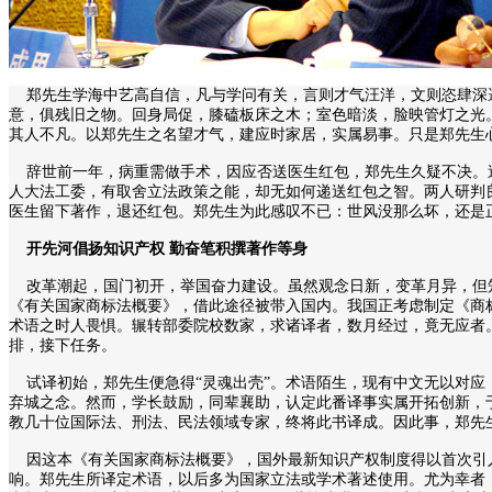
郑先生学海中艺高自信，凡与学问有关，言则才气汪洋，文则恣肆深邃
意，俱残旧之物。回身局促，膝磕板床之木；室色暗淡，脸映管灯之光
其人不凡。以郑先生之名望才气，建应时家居，实属易事。只是郑先生
辞世前一年，病重需做手术，因应否送医生红包，郑先生久疑不决。送
人大法工委，有取舍立法政策之能，却无如何递送红包之智。两人研判
医生留下著作，退还红包。郑先生为此感叹不已：世风没那么坏，还是
开先河倡扬知识产权 勤奋笔积撰著作等身
改革潮起，国门初开，举国奋力建设。虽然观念日新，变革月异，但知
《有关国家商标法概要》，借此途径被带入国内。我国正考虑制定《商标
术语之时人畏惧。辗转部委院校数家，求诸译者，数月经过，竟无应者
排，接下任务。
试译初始，郑先生便急得“灵魂出壳”。术语陌生，现有中文无以对应
弃城之念。然而，学长鼓励，同辈襄助，认定此番译事实属开拓创新，
教几十位国际法、刑法、民法领域专家，终将此书译成。因此事，郑先生
因这本《有关国家商标法概要》，国外最新知识产权制度得以首次引入中
响。郑先生所译定术语，以后多为国家立法或学术著述使用。尤为幸者