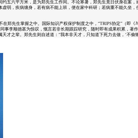
间约五六平方米，是为郑先生工作间。不论寒暑，郑先生竟日伏身在案，
体虚弱，疾病缠身，若有病不能上班，便在家中科研；若病重不能久坐，
郑先生掌握之中。国际知识产权保护制度之中，“TRIPS协定”（即
。其同事李顺德甚为惊叹，慨言若非长期跟踪研究，随时即有成果积累，著
天才之辈。郑先生则自述道：“我本非天才，只知道下死力去做，‘不偷懒