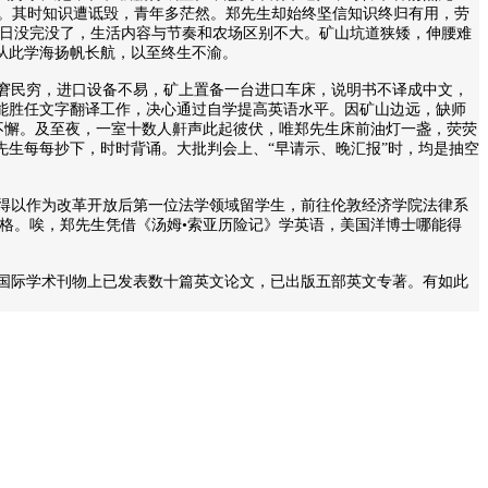
锻炼。其时知识遭诋毁，青年多茫然。郑先生却始终坚信知识终归有用，劳
会整日没完没了，生活内容与节奏和农场区别不大。矿山坑道狭矮，伸腰难
从此学海扬帆长航，以至终生不渝。
窘民穷，进口设备不易，矿上置备一台进口车床，说明书不译成中文，
能胜任文字翻译工作，决心通过自学提高英语水平。因矿山边远，缺师
不懈。及至夜，一室十数人鼾声此起彼伏，唯郑先生床前油灯一盏，荧荧
生每每抄下，时时背诵。大批判会上、“早请示、晚汇报”时，均是抽空
得以作为改革开放后第一位法学领域留学生，前往伦敦经济学院法律系
格。唉，郑先生凭借《汤姆•索亚历险记》学英语，美国洋博士哪能得
国际学术刊物上已发表数十篇英文论文，已出版五部英文专著。有如此