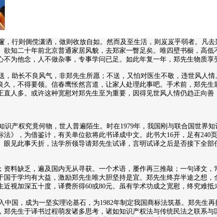
，行则倜傥潇洒，做则收放自如。然而及至生活，则岌岌乎弱者。凡去
。欲知二十年前北京普通家居风貌，去郑家一瞥足矣。唯四壁书橱，高低
心不为他念，人不做杂事，专事学问已足。如此年复一年，郑先生物质享
，助长不良风气，非郑先生所愿；不送，又怕对医生不敬，违世风人情
良久，不得要领。信春鹰怅然言道，让家人处理此事吧。手术前，郑先生
正直人多。或许这种宽慰对郑先生至为重要，因得见世风人情仍趋正向善
识产权究竟何物，世人普遍陌生。时在1979年，我国刚与联合国世界知
法》，为借鉴计，有关单位欲将此书译成中文。此书大16开，足有240
。眼见此事夭折，法学所领导请郑先生试译，言明试译之后是否接下全部
；资料缺乏，遍及国内无从寻获。一个术语，屡作再三推敲；一句译文，
于国于学均有大益，激励郑先生唯大胆坚持是宜。郑先生终弃半途之想，
近视加深五十度，译费所得60或80元。虽有学术功成之宽慰，终究难抵
国，成为一坚实理论基石，为1982年制定我国商标法筑基。郑先生再接
，郑先生于译书过程萌发诸多思考，诸如知识产权法与传统民法之联系与