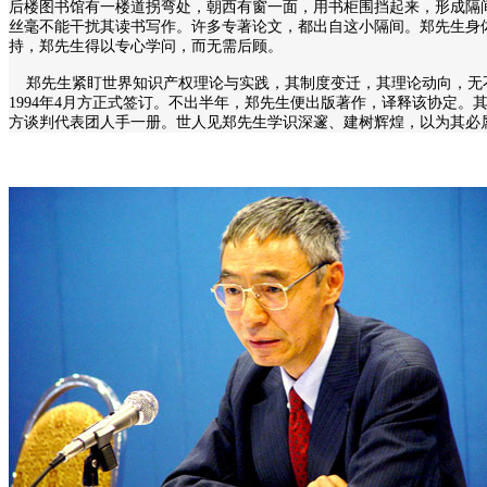
后楼图书馆有一楼道拐弯处，朝西有窗一面，用书柜围挡起来，形成隔
丝毫不能干扰其读书写作。许多专著论文，都出自这小隔间。郑先生身
持，郑先生得以专心学问，而无需后顾。
郑先生紧盯世界知识产权理论与实践，其制度变迁，其理论动向，无不在
1994年4月方正式签订。不出半年，郑先生便出版著作，译释该协定
方谈判代表团人手一册。世人见郑先生学识深邃、建树辉煌，以为其必属