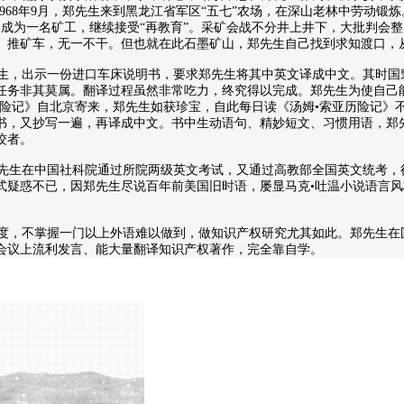
968年9月，郑先生来到黑龙江省军区“五七”农场，在深山老林中劳动
矿，成为一名矿工，继续接受“再教育”。采矿会战不分井上井下，大批判
、推矿车，无一不干。但也就在此石墨矿山，郑先生自己找到求知渡口，
，出示一份进口车床说明书，要求郑先生将其中英文译成中文。其时国
任务非其莫属。翻译过程虽然非常吃力，终究得以完成。郑先生为使自己
历险记》自北京寄来，郑先生如获珍宝，自此每日读《汤姆•索亚历险记》
书，又抄写一遍，再译成中文。书中生动语句、精妙短文、习惯用语，郑先
佼者。
郑先生在中国社科院通过所院两级英文考试，又通过高教部全国英文统考，
式疑惑不已，因郑先生尽说百年前美国旧时语，屡显马克•吐温小说语言风
，不掌握一门以上外语难以做到，做知识产权研究尤其如此。郑先生在
会议上流利发言、能大量翻译知识产权著作，完全靠自学。