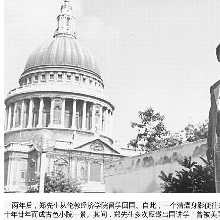
两年后，郑先生从伦敦经济学院留学回国。自此，一个清癯身影便往来
十年廿年而成古色小院一景。其间，郑先生多次应邀出国讲学，曾被美