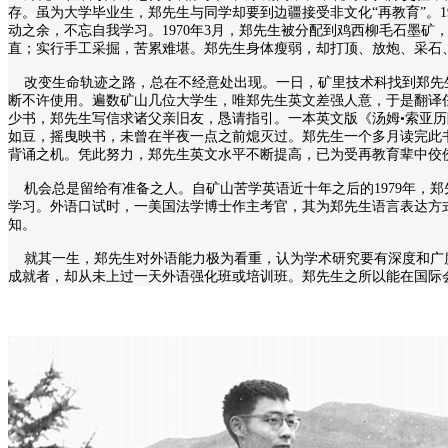
存。虽为大学毕业生，郑先生与同学却要到边疆接受非文化“再教育”。1
动之余，不忘自我学习。1970年3月，郑先生被分配到鸡西柳毛石墨
直；实行手工采掘，苦累难堪。郑先生身体瘦弱，却打顶、放炮、采石
改变生命轨迹之路，总在不经意处出现。一日，矿里技术科找到郑先生
断不许使用。遍数矿山几位大学生，唯郑先生英文差强人意，于是翻译
少书，郑先生写信求诸父亲旧友，恳请指引。一本英文版《汤姆•索亚
如豆，摇曳映书，未曾在半夜一点之前熄灭过。郑先生一个多月读完此
背诵之机。凭此努力，郑先生英文水平不断提高，已为受再教育辈中佼
机会总是留给有准备之人。自矿山苦学英语近十年之后的1979年，
学习。外语口试时，一美国法学博士作主考官，其为郑先生语言表达方
知。
就其一生，郑先生对外语能力极为看重，认为学术研究要有深度和广度
成就者，却从未上过一天外语强化班或培训班。郑先生之所以能在国际