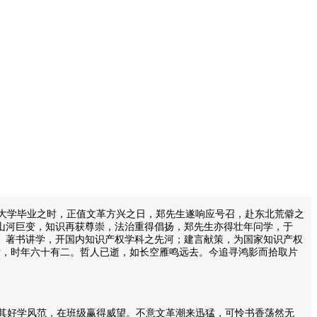
其大学毕业之时，正值文革方兴之日，郑先生遂响应号召，赴东北荒僻之
山河巨变，知识再获尊崇，法治重得倡扬，郑先生亦得壮年问学，于
止。著书讲学，开国内知识产权学科之先河；建言献策，为国家知识产权
世，时年六十有二。哲人已逝，如长空雁鸣远去。今追寻鸿影而拾取片
其好学风范，在班级赢得威望。不意文革潮来迅猛，可怜书香荡然无