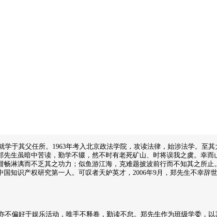
就学于其父任所。1963年考入北京政法学院，攻读法律，始涉法学。至
郑先生虽暗中苦读，勤学不辍，然不时有老死矿山、时将误我之虞。幸而
问酣畅淋漓而不乏其之功力；似鱼游江海，克难题披波前行而不知其之所
国知识产权研究第一人。可叹者天妒英才，2006年9月，郑先生不幸辞
不偏好于娱乐活动，唯手不释卷，勤读不怠。郑先生作为班级学委，以