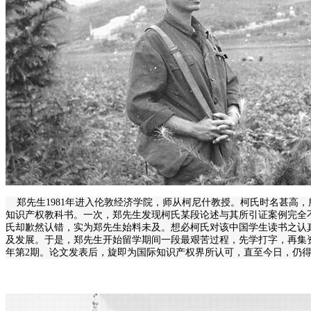
郑先生1981年进入伦敦经济学院，师从柯尼什教授。柯氏时名甚高，所
知识产权教科书。一次，郑先生发现柯氏某段论述与其所引证案例完全
氏却歉然认错，实为郑先生始料未及。想必柯氏对该中国学生读书之认
及发展。于是，郑先生开始留学期间一段最艰苦过程，先学打字，再集资
年第2期。论文发表后，旋即为国际知识产权界所认可，直至今日，仍得