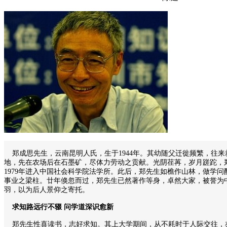
郑成思先生，云南昆明人氏，生于1944年。其幼随父迁徙频繁，往来
地，先在农场后在石墨矿，尽体力劳动之贡献。光阴荏苒，岁月蹉跎，
1979年进入中国社会科学院法学所。此后，郑先生如樵作山林，做学
事业之梁柱。廿年倏忽而过，郑先生已然著作等身，卓然大家，被誉为中
羽，以为后人景仰之寄托。
求知路远行不辍 问学道深识愈新
郑先生性喜读书，志好求知。其上大学期间，从不耗时于人际交往，亦