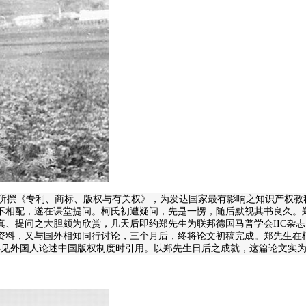
撰《专利、商标、版权与有关权》，为发达国家最有影响之知识产权教科书。
不相配，遂在课堂提问。柯氏初遭疑问，先是一愣，随后默视其书良久。
真、提问之大胆颇为欣赏，几天后即约郑先生为联邦德国马普学会IIC杂
料，又与国外相知同行讨论，三个月后，终将论文初稿完成。郑先生在柯氏
见外国人论述中国版权制度时引用。以郑先生日后之成就，这篇论文实为