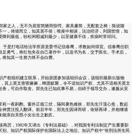
郑家之人，无不为居室简陋而惊愕。家具廉简，无配套之椅；陈设随
不一，倚墙而立，知其居不俗；唯座中相谈，法治经济，列国世情，知
受降到最低，轻松闲暇减到最少，以至健康不佳，疾病时常叩问。
。于是打电话给法学所原党委书记信春鹰，求教如何得宜。信春鹰任职
鼓足勇气，将红包夹在自己著作中，以送书为名，交予医生。手术后，
，将知其一生努力终不会白费。
识产权组织建立联系，开始派团参加该组织会议，该组织最新出版物
页，其上英文密密麻麻，蜂团蚁聚，令不谙知识产权、尤其不谙相关英文
任务，可自作取舍。郑先生已知此事不易，但碍于领导交办，遂服从安
常耗一夜斟酌。窗外正值三伏，隔间暑热难挨，郑先生汗濡心焦，数起
全神贯注投入翻译。前后半年，郑先生因译而研，依研再译，并相继请
未能亲自关照小女出生之歉疚。
再厉，1982年又译出《专利法基础》，对我国专利法制定产生重要影
区别、知识产权国际保护在国际法上之地位、知识产权中“依刑法所生民