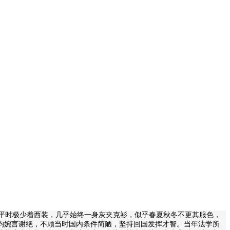
平时极少着西装，几乎始终一身灰夹克衫，似乎春夏秋冬不更其服色，
均婉言谢绝，不顾当时国内条件简陋，坚持回国发挥才智。当年法学所